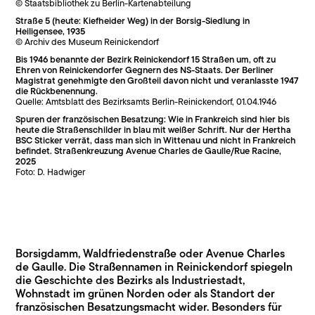
© Staatsbibliothek zu Berlin-Kartenabteilung
Straße 5 (heute: Kiefheider Weg) in der Borsig-Siedlung in
Heiligensee, 1935
© Archiv des Museum Reinickendorf
Bis 1946 benannte der Bezirk Reinickendorf 15 Straßen um, oft zu
Ehren von Reinickendorfer Gegnern des NS-Staats. Der Berliner
Magistrat
genehmigte den Großteil davon nicht und veranlasste 1947
die
Rückbenennung.
Quelle: Amtsblatt des Bezirksamts Berlin-Reinickendorf, 01.04.1946
Spuren der französischen Besatzung: Wie in Frankreich sind hier bis
heute die Straßenschilder in blau mit weißer Schrift. Nur der Hertha
BSC Sticker verrät, dass man sich in Wittenau und nicht in Frankreich
befindet. Straßenkreuzung Avenue Charles de Gaulle/Rue Racine,
2025
Foto: D. Hadwiger
Borsigdamm, Waldfriedenstraße oder Avenue Charles
de Gaulle. Die Straßennamen in Reinickendorf spiegeln
die Geschichte des Bezirks als Industriestadt,
Wohnstadt im grünen Norden oder als Standort der
französischen Besatzungsmacht wider. Besonders für