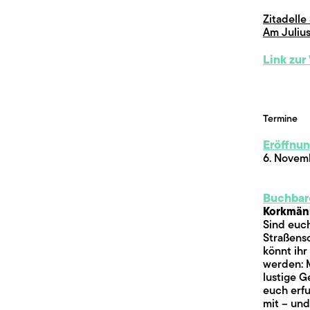
Zitadell
Am Julius
Link zur
Termine
Eröffnu
6. Novem
Buchbar
Korkmänn
Sind euc
Straßensc
könnt ihr
werden: M
lustige G
euch erf
mit – un