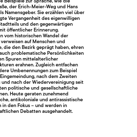
 Beispiele zur Sprache, wie die
aße, der Erich-Meier-Weg und Hans
ls Namensgeber. Sie erzählen viel über
gte Vergangenheit des eigenwilligen
Stadtteils und den gegenwärtigen
t öffentlicher Erinnerung.
en vom historischen Wandel der
 verweisen auf Menschen und
e, die den Bezirk geprägt haben, ehren
 auch problematische Persönlichkeiten
en Spuren mittelalterlicher
kturen erahnen. Zugleich entfachen
dere Umbenennungen zum Beispiel
 Eingemeindung, nach dem Zweiten
g und nach der Wiedervereinigung seit
en politische und gesellschaftliche
onen. Heute geraten zunehmend
sche, antikoloniale und antirassistische
n in den Fokus – und werden in
aftlichen Debatten ausgehandelt.