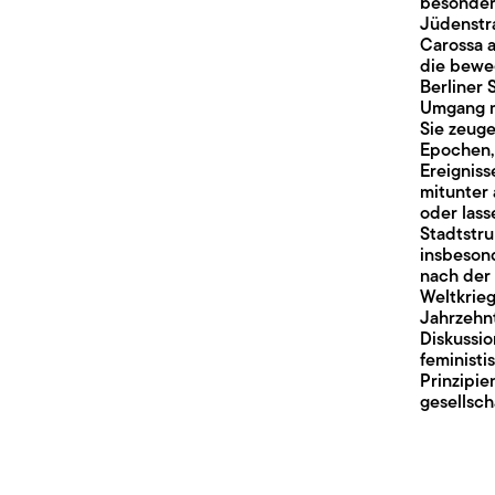
besondere
Jüdenstr
Carossa a
die bewe
Berliner 
Umgang mi
Sie zeug
Epochen,
Ereigniss
mitunter
oder lass
Stadtstru
insbeson
nach der
Weltkrie
Jahrzehnt
Diskussi
feministi
Prinzipie
gesellsch