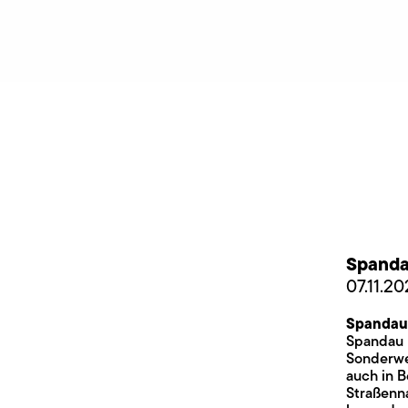
Spand
07.11.2
Spandau
Spandau k
Sonderweg
auch in 
Straßenn