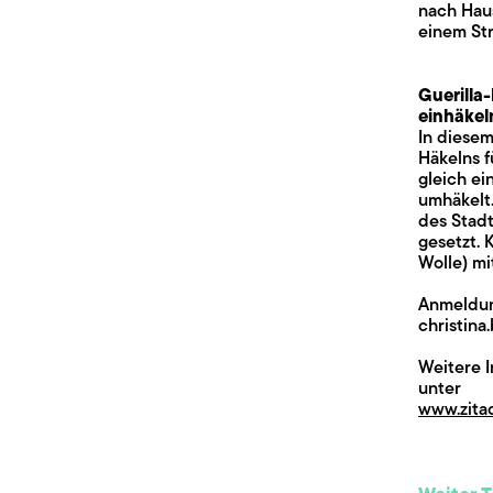
nach Hau
einem St
Guerilla-
einhäkel
In diesem
Häkelns f
gleich ei
umhäkelt.
des Stad
gesetzt. 
Wolle) mi
Anmeldun
christina
Weitere 
unter
www.zitad