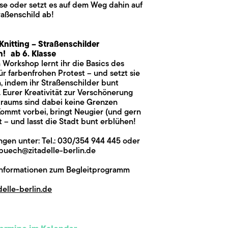
se oder setzt es auf dem Weg dahin auf
raßenschild ab!
Knitting – Straßenschilder
n! ab 6. Klasse
 Workshop lernt ihr die Basics des
ür farbenfrohen Protest – und setzt sie
n, indem ihr Straßenschilder bunt
 Eurer Kreativität zur Verschönerung
traums sind dabei keine Grenzen
Kommt vorbei, bringt Neugier (und gern
t – und lasst die Stadt bunt erblühen!
gen unter: Tel.: 030/354 944 445 oder
.buech@zitadelle-berlin.de
Informationen zum Begleitprogramm
elle-berlin.de